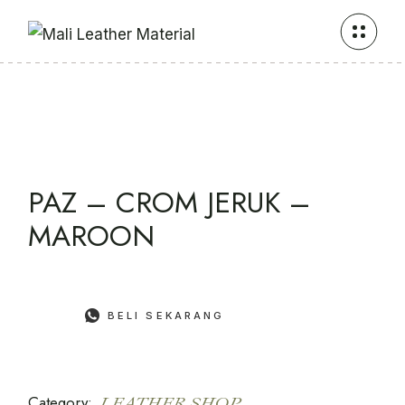
Skip
to
the
content
PAZ – CROM JERUK –
MAROON
BELI SEKARANG
Category:
LEATHER SHOP