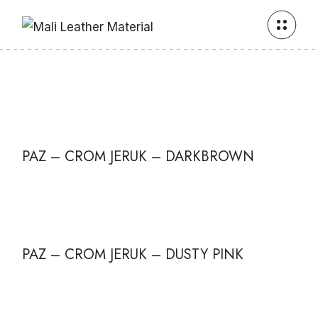
Skip
to
the
content
PAZ – CROM JERUK – DARKBROWN
PAZ – CROM JERUK – DUSTY PINK