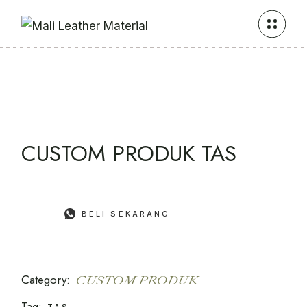
Skip
to
the
content
CUSTOM PRODUK TAS
BELI SEKARANG
Category:
CUSTOM PRODUK
Tag:
TAS