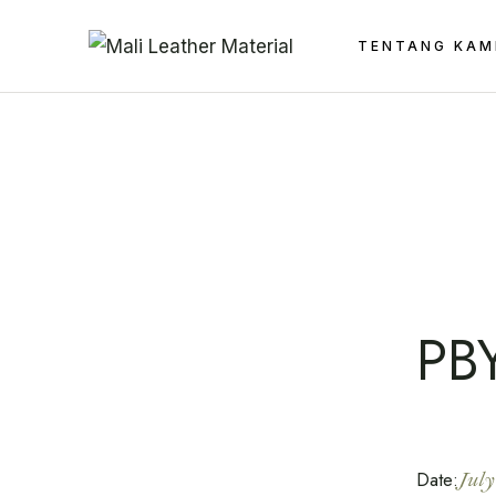
Skip
to
the
TENTANG KAM
content
PB
Date:
July