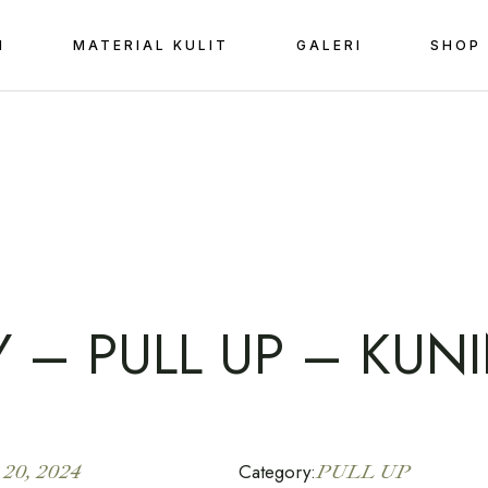
I
MATERIAL KULIT
GALERI
SHOP
Leathe
Custom
Leathe
Custom
Y – PULL UP – KUN
 20, 2024
Category:
PULL UP