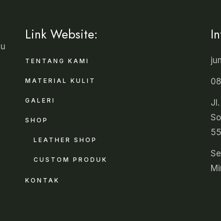
Link Website:
I
au
ju
TENTANG KAMI
08
MATERIAL KULIT
GALERI
Jl
So
SHOP
55
LEATHER SHOP
Se
CUSTOM PRODUK
Mi
KONTAK