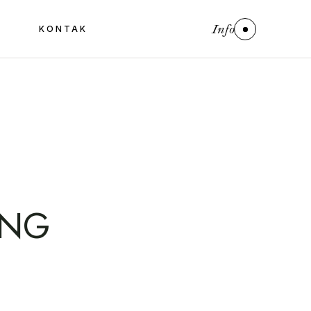
Info
KONTAK
r Shop
 Produk
r Shop
 Produk
ING